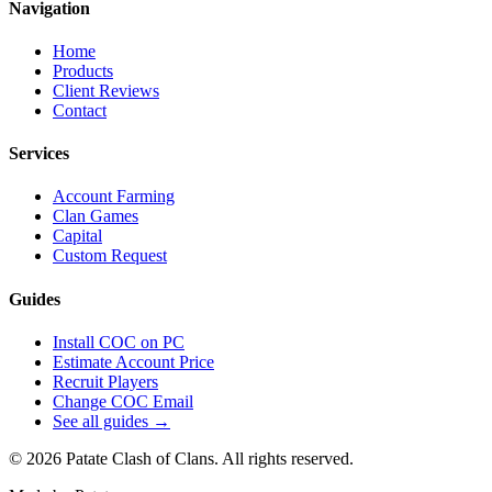
Navigation
Home
Products
Client Reviews
Contact
Services
Account Farming
Clan Games
Capital
Custom Request
Guides
Install COC on PC
Estimate Account Price
Recruit Players
Change COC Email
See all guides →
© 2026 Patate Clash of Clans. All rights reserved.