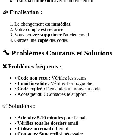
Testez la
connexion
avec le nouvel email
🎉 Finalisation :
Le changement est
immédiat
Votre compte est
sécurisé
Vous pouvez
supprimer
l'ancien email
Gardez une
copie
des codes
🔧 Problèmes Courants et Solutions
❌ Problèmes fréquents :
•
Code non reçu :
Vérifiez les spams
•
Email invalide :
Vérifiez l'orthographe
•
Code expiré :
Demandez un nouveau code
•
Accès perdu :
Contactez le support
✅ Solutions :
•
Attendez 5-10 minutes
pour l'email
•
Vérifiez tous les dossiers
email
•
Utilisez un email
différent
•
Contactez Supercell
si nécessaire