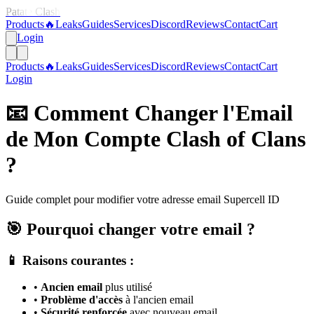
Patate Clash
Products
🔥
Leaks
Guides
Services
Discord
Reviews
Contact
Cart
Login
Products
🔥
Leaks
Guides
Services
Discord
Reviews
Contact
Cart
Login
📧 Comment Changer l'Email
de Mon Compte Clash of Clans
?
Guide complet pour modifier votre adresse email Supercell ID
🎯 Pourquoi changer votre email ?
📱 Raisons courantes :
•
Ancien email
plus utilisé
•
Problème d'accès
à l'ancien email
•
Sécurité renforcée
avec nouveau email