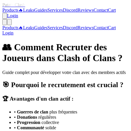
Patate Clash
Products
🔥
Leaks
Guides
Services
Discord
Reviews
Contact
Cart
Login
Products
🔥
Leaks
Guides
Services
Discord
Reviews
Contact
Cart
Login
👥 Comment Recruter des
Joueurs dans Clash of Clans ?
Guide complet pour développer votre clan avec des membres actifs
🎯 Pourquoi le recrutement est crucial ?
🏆 Avantages d'un clan actif :
•
Guerres de clan
plus fréquentes
•
Donations
régulières
•
Progression
collective
•
Communauté
solide