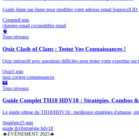
Guide étape par étape pour modifier votre adresse email Supercell ID e
Compte
8 min
changer email coc
modifier email
🧠
Tous niveaux
Quiz Clash of Clans : Testez Vos Connaissances !
Quiz interactif avec questions difficiles pour tester votre expertise sur 
Quiz
5 min
quiz coc
test connaissances
🏰
Tous niveaux
Guide Complet TH18 HDV18 : Stratégies, Combos & 
Le guide ultime du TH18/HDV18 : meilleures stratégies d'attaque, prio
Stratégie
25 min
guide th18
stratégie hdv18
🔥
ÉVÉNEMENT 2025
🔥