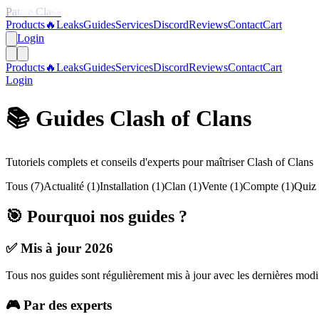
Patate Clash
Products
🔥
Leaks
Guides
Services
Discord
Reviews
Contact
Cart
Login
Products
🔥
Leaks
Guides
Services
Discord
Reviews
Contact
Cart
Login
📚 Guides Clash of Clans
Tutoriels complets et conseils d'experts pour maîtriser Clash of Clans
Tous
(
7
)
Actualité
(
1
)
Installation
(
1
)
Clan
(
1
)
Vente
(
1
)
Compte
(
1
)
Quiz
🎯 Pourquoi nos guides ?
✅ Mis à jour
2026
Tous nos guides sont régulièrement mis à jour avec les dernières modif
🎮 Par des experts