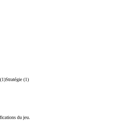
(
1
)
Stratégie
(
1
)
ications du jeu.